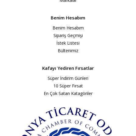
Markalar
ALIŞVERIŞ LISTESINE EKLE
Benim Hesabım
-59%
TENSE
3 MT J Tipi Termokup
Benim Hesabım
Tense TK-3
Sipariş Geçmişi
İstek Listesi
Bültenimiz
399 TL
973 TL
SEPETE EKLE
Kafayı Yediren Fırsatlar
Süper İndirim Günleri
KARŞILAŞTIRMA LISTESINE EKLE
10 Süper Fırsat
ALIŞVERIŞ LISTESINE EKLE
En Çok Satan Katagöriler
-59%
TENSE
3 MT PT-100 Termokup
Tense PT-3