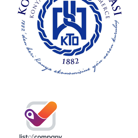
891 TL
2.174 TL
SEPETE EKLE
KARŞILAŞTIRMA LISTESINE EKLE
ALIŞVERIŞ LISTESINE EKLE
-59%
TENSE
30 kVar 525V Trifaze Güç
Kondansatörü Tense
3.753 TL
9.155 TL
SEPETE EKLE
KARŞILAŞTIRMA LISTESINE EKLE
ALIŞVERIŞ LISTESINE EKLE