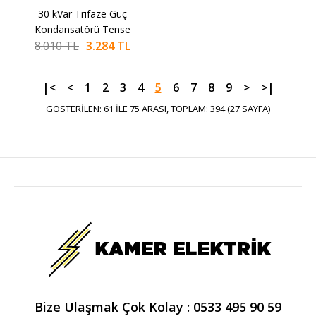
ALIŞVERIŞ LISTESINE EKLE
30 kVar Trifaze Güç
SEPETE EKLE
Kondansatörü Tense
8.010 TL
3.284 TL
-59%
TENSE
25A'lik SSR için Ray
Montajlı Soğutucu Tense
|<
<
1
2
3
4
5
6
7
8
9
>
>|
ISS-M-25A
GÖSTERILEN: 61 ILE 75 ARASI, TOPLAM: 394 (27 SAYFA)
516 TL
1.259 TL
SEPETE EKLE
KARŞILAŞTIRMA LISTESINE EKLE
ALIŞVERIŞ LISTESINE EKLE
-59%
TENSE
280-333 mf İlk Hareket
Kondansatörü Tense
Bize Ulaşmak Çok Kolay : 0533 495 90 59