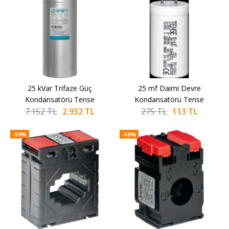
Kondansatörü Tense
2.932 TL
7.152 TL
SEPETE EKLE
25 kVar Trifaze Güç
SEPETE EKLE
25 mf Daimi Devre
SEPETE EKLE
KARŞILAŞTIRMA LISTESINE EKLE
Kondansatörü Tense
Kondansatörü Tense
ALIŞVERIŞ LISTESINE EKLE
7.152 TL
2.932 TL
275 TL
113 TL
-59%
TENSE
-59%
-59%
25 mf Daimi Devre
Kondansatörü Tense
113 TL
275 TL
SEPETE EKLE