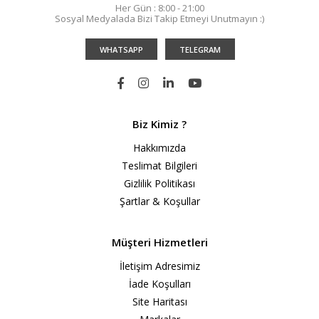
Her Gün : 8:00 - 21:00
Sosyal Medyalada Bizi Takip Etmeyi Unutmayın :)
205 TL
501 TL
WHATSAPP
TELEGRAM
SEPETE EKLE
KARŞILAŞTIRMA LISTESINE EKLE
ALIŞVERIŞ LISTESINE EKLE
Biz Kimiz ?
Hakkımızda
-59%
TENSE
Teslimat Bilgileri
3 mf Daimi Devre
Gizlilik Politikası
Kondansatörü Tense
Şartlar & Koşullar
49 TL
120 TL
Müşteri Hizmetleri
İletişim Adresimiz
SEPETE EKLE
İade Koşulları
Site Haritası
KARŞILAŞTIRMA LISTESINE EKLE