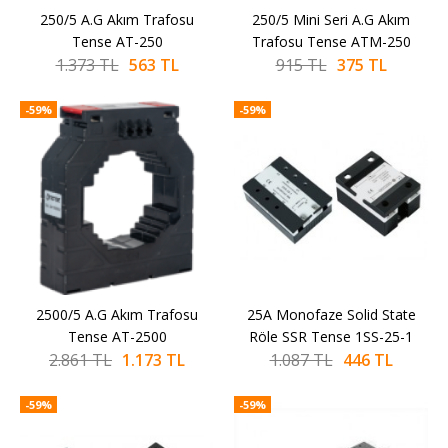
250/5 A.G Akım Trafosu
SEPETE EKLE
250/5 Mini Seri A.G Akım
SEPETE EKLE
KARŞILAŞTIRMA LISTESINE EKLE
Tense AT-250
Trafosu Tense ATM-250
ALIŞVERIŞ LISTESINE EKLE
1.373 TL
563 TL
915 TL
375 TL
-59%
TENSE
-59%
-59%
250/5 A.G Akım Trafosu
Tense AT-250
563 TL
1.373 TL
SEPETE EKLE
KARŞILAŞTIRMA LISTESINE EKLE
2500/5 A.G Akım Trafosu
SEPETE EKLE
25A Monofaze Solid State
SEPETE EKLE
Tense AT-2500
Röle SSR Tense 1SS-25-1
ALIŞVERIŞ LISTESINE EKLE
2.861 TL
1.173 TL
1.087 TL
446 TL
-59%
TENSE
-59%
-59%
250/5 Mini Seri A.G Akım
Trafosu Tense ATM-250