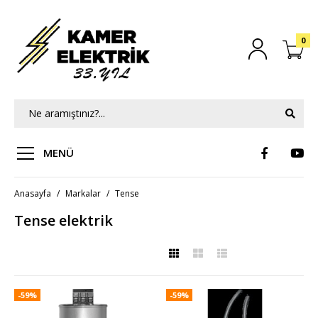
0
MENÜ
Anasayfa
Markalar
Tense
Tense elektrik
-59%
-59%
TENSE
-59%
25 kVar Trifaze Güç