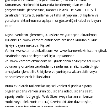
Korunması Hakkındaki Kanun’da belirlenmiş olan esaslar
çerçevesinde işlenmesine, Kamer Elektrik Tic. San. LTD. ŞTİ.
tarafından fatura düzenleme ve tahsilat yapma , 3. kişilere ve
yurtdışına aktarılmasına açıkça rıza gösterdiğini kabul ve beyan
eder.
Kişisel Veriler’in işlenmesi, 3. kişilere ve yurtdışına aktarılması
Kullanıcı ile www.kamerelektrik.com arasında kurulan hukuki
ilişkiye dayanmaktadır. Kişisel
Veriler www.kamerelektrik.com ve www.kamerelektrik.com iştirakl
tarafından işbu sözleşmesel ilişki kapsamında
ve www.kamerelektrik.com ve iştiraklerinin sözleşmesel ilişkisi
bulunan iş ortakları tarafından pazarlama, analiz, istatistik gibi
amaçlarla işlenebilir, 3. kişilere ve yurtdışına aktarılabilir veya
anonimleştirilerek kullanılabilir.
Buna ek olarak Kullanıcılar Kişisel Verileri dışındaki sipariş
bilgileri (sipariş verilen ürün tipi, sipariş adedi, sipariş saati,
sipariş verilen bölge gibi Web Sitesi (veya kullanılan benzeri
mobil veya elektronik mecra) üzerindeki tüm davranışları,
sipariş detayları gibi) ve benzeri verilerinin