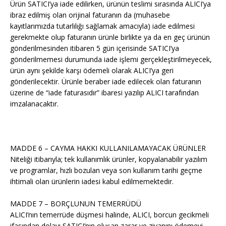
Ürün SATICI’ya iade edilirken, ürünün teslimi sırasında ALICI’ya
ibraz edilmiş olan orijinal faturanın da (muhasebe
kayıtlarımızda tutarlılığı sağlamak amacıyla) iade edilmesi
gerekmekte olup faturanın ürünle birlikte ya da en geç ürünün
gönderilmesinden itibaren 5 gün içerisinde SATICI’ya
gönderilmemesi durumunda iade işlemi gerçekleştirilmeyecek,
ürün aynı şekilde karşı ödemeli olarak ALICI’ya geri
gönderilecektir. Ürünle beraber iade edilecek olan faturanın
üzerine de “iade faturasıdır” ibaresi yazılıp ALICI tarafından
imzalanacaktır.
MADDE 6 – CAYMA HAKKI KULLANILAMAYACAK ÜRÜNLER
Niteliği itibarıyla; tek kullanımlık ürünler, kopyalanabilir yazılım
ve programlar, hızlı bozulan veya son kullanım tarihi geçme
ihtimali olan ürünlerin iadesi kabul edilmemektedir.
MADDE 7 – BORÇLUNUN TEMERRÜDÜ
ALICI’nın temerrüde düşmesi halinde, ALICI, borcun gecikmeli
ifasından dolayı SATICI’nın oluşan zarar ve ziyanını ödemeyi