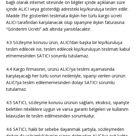
bağlı olarak internet sitesinde ön bilgiler içinde açıklanan süre
içinde ALICI veya gösterdiği adresteki kişi/kuruluşa teslim edilir.
Madde 3’te gösterilen teslimata ilişkin her türlü kargo ücreti
ALICI tarafından karşılanacak olup siparişine ilişkin faturasına
“Gönderim Ücreti” adı altında yansıtılacaktır.
4.3 Sözleşme konusu ürün, ALICI’dan başka bir kişi/kuruluşa
teslim edilecek ise, teslim edilecek kişi/kuruluşun teslimatı kabul
etmemesinden SATICI sorumlu tutulamaz.
4.4 Kargo firmasının, ürünü ALICI’ya teslimi aşamasında
karşılaşacağı her türlü sorun nedeniyle, siparişi verilen ürünün
ALICI’ya teslim edilememesinden dolayı SATICI sorumlu
tutulamaz.
4.5 SATICI, sözleşme konusu ürünün sağlam, eksiksiz, siparişte
belirtilen niteliklere uygun ve varsa garanti belgeleri ve kullanım
kılavuzları ile teslim edilmesinden sorumludur.
4.6 SATICI, haklı bir sebebe dayanmak şartıyla, sözleşmeden
doğan ifa yükümlülüğünün süresi dolmadan ALICI’ya eşit kalite