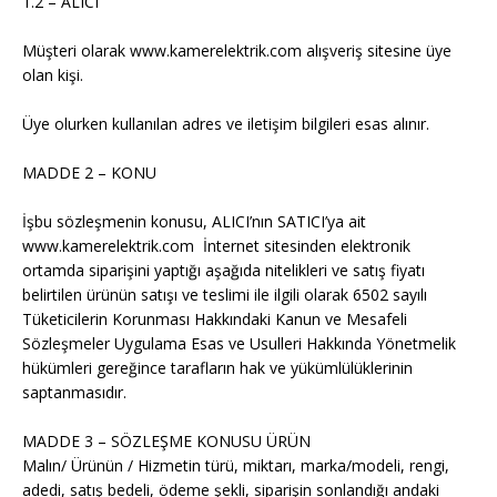
1.2 – ALICI
Müşteri olarak www.kamerelektrik.com alışveriş sitesine üye
olan kişi.
Üye olurken kullanılan adres ve iletişim bilgileri esas alınır.
MADDE 2 – KONU
İşbu sözleşmenin konusu, ALICI’nın SATICI’ya ait
www.kamerelektrik.com İnternet sitesinden elektronik
ortamda siparişini yaptığı aşağıda nitelikleri ve satış fiyatı
belirtilen ürünün satışı ve teslimi ile ilgili olarak 6502 sayılı
Tüketicilerin Korunması Hakkındaki Kanun ve Mesafeli
Sözleşmeler Uygulama Esas ve Usulleri Hakkında Yönetmelik
hükümleri gereğince tarafların hak ve yükümlülüklerinin
saptanmasıdır.
MADDE 3 – SÖZLEŞME KONUSU ÜRÜN
Malın/ Ürünün / Hizmetin türü, miktarı, marka/modeli, rengi,
adedi, satış bedeli, ödeme şekli, siparişin sonlandığı andaki