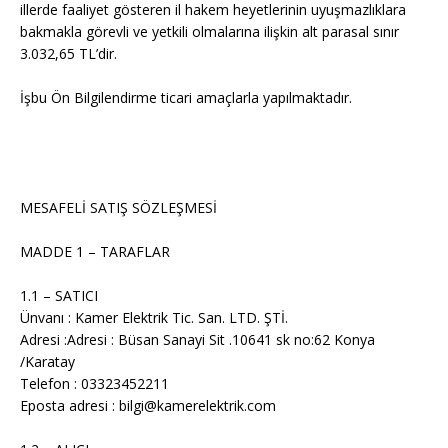
illerde faaliyet gösteren il hakem heyetlerinin uyuşmazlıklara
bakmakla görevli ve yetkili olmalarına ilişkin alt parasal sınır
3.032,65 TL’dir.
İşbu Ön Bilgilendirme ticari amaçlarla yapılmaktadır.
MESAFELİ SATIŞ SÖZLEŞMESİ
MADDE 1 – TARAFLAR
1.1 – SATICI
Ünvanı : Kamer Elektrik Tic. San. LTD. ŞTİ.
Adresi :Adresi : Büsan Sanayi Sit .10641 sk
no:62
Konya
/Karatay
Telefon : 03323452211
Eposta adresi : bilgi@kamerelektrik.com