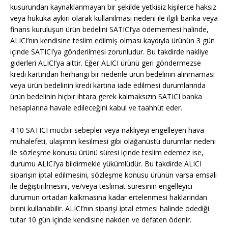
kusurundan kaynaklanmayan bir şekilde yetkisiz kişilerce haksız
veya hukuka aykırı olarak kullanılması nedeni ile ilgili banka veya
finans kuruluşun ürün bedelini SATICI’ya ödememesi halinde,
ALICI’nın kendisine teslim edilmiş olması kaydıyla ürünün 3 gün
içinde SATICI’ya gönderilmesi zorunludur. Bu takdirde nakliye
giderleri ALICI’ya aittir. Eğer ALICI ürünü geri göndermezse
kredi kartından herhangi bir nedenle ürün bedelinin alınmaması
veya ürün bedelinin kredi kartına iade edilmesi durumlarında
ürün bedelinin hiçbir ihtara gerek kalmaksızın SATICI banka
hesaplarına havale edileceğini kabul ve taahhüt eder.
4.10 SATICI mücbir sebepler veya nakliyeyi engelleyen hava
muhalefeti, ulaşımın kesilmesi gibi olağanüstü durumlar nedeni
ile sözleşme konusu ürünü süresi içinde teslim edemez ise,
durumu ALICI’ya bildirmekle yükümlüdür. Bu takdirde ALICI
siparişin iptal edilmesini, sözleşme konusu ürünün varsa emsali
ile değiştirilmesini, ve/veya teslimat süresinin engelleyici
durumun ortadan kalkmasına kadar ertelenmesi haklarından
birini kullanabilir. ALICI’nın siparişi iptal etmesi halinde ödediği
tutar 10 gün içinde kendisine nakden ve defaten ödenir.