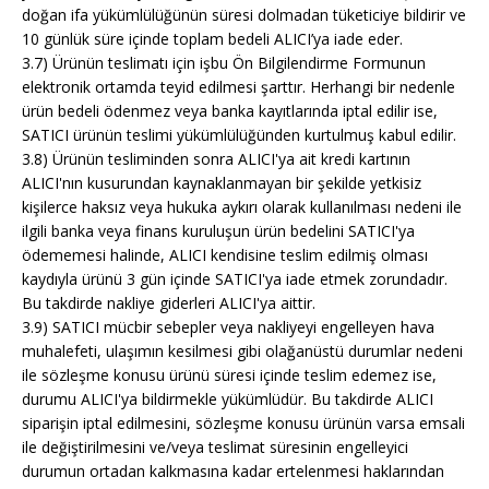
doğan ifa yükümlülüğünün süresi dolmadan tüketiciye bildirir ve
10 günlük süre içinde toplam bedeli ALICI’ya iade eder.
3.7) Ürünün teslimatı için işbu Ön Bilgilendirme Formunun
elektronik ortamda teyid edilmesi şarttır. Herhangi bir nedenle
ürün bedeli ödenmez veya banka kayıtlarında iptal edilir ise,
SATICI ürünün teslimi yükümlülüğünden kurtulmuş kabul edilir.
3.8) Ürünün tesliminden sonra ALICI'ya ait kredi kartının
ALICI'nın kusurundan kaynaklanmayan bir şekilde yetkisiz
kişilerce haksız veya hukuka aykırı olarak kullanılması nedeni ile
ilgili banka veya finans kuruluşun ürün bedelini SATICI'ya
ödememesi halinde, ALICI kendisine teslim edilmiş olması
kaydıyla ürünü 3 gün içinde SATICI'ya iade etmek zorundadır.
Bu takdirde nakliye giderleri ALICI'ya aittir.
3.9) SATICI mücbir sebepler veya nakliyeyi engelleyen hava
muhalefeti, ulaşımın kesilmesi gibi olağanüstü durumlar nedeni
ile sözleşme konusu ürünü süresi içinde teslim edemez ise,
durumu ALICI'ya bildirmekle yükümlüdür. Bu takdirde ALICI
siparişin iptal edilmesini, sözleşme konusu ürünün varsa emsali
ile değiştirilmesini ve/veya teslimat süresinin engelleyici
durumun ortadan kalkmasına kadar ertelenmesi haklarından