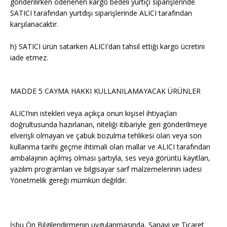
gönderilirken ödenenen kargo bedeli yurtiçi siparişlerinde
SATICI tarafından yurtdışı siparişlerinde ALICI tarafından
karşılanacaktır.
h) SATICI ürün satarken ALICI'dan tahsil ettiği kargo ücretini
iade etmez.
MADDE 5 CAYMA HAKKI KULLANILAMAYACAK ÜRÜNLER
ALICI’nın istekleri veya açıkça onun kişisel ihtiyaçları
doğrultusunda hazırlanan, niteliği itibariyle geri gönderilmeye
elverişli olmayan ve çabuk bozulma tehlikesi olan veya son
kullanma tarihi geçme ihtimali olan mallar ve ALICI tarafından
ambalajının açılmış olması şartıyla, ses veya görüntü kayıtları,
yazılım programları ve bilgisayar sarf malzemelerinin iadesi
Yönetmelik gereği mümkün değildir.
İşbu Ön Bilgilendirmenin uygulanmasında, Sanayi ve Ticaret