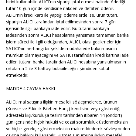
birini kullanabilir. ALICI'nın siparişi iptal etmesi halinde ödediği
tutar 10 gün içinde kendisine nakden ve defaten ödenir.
ALICI’nın kredi kartı ile yaptığı ödemelerde ise, ürün tutarı,
siparişin ALICI tarafından iptal edilmesinden sonra 7 gün
içerisinde ilgili bankaya iade edilir. Bu tutarın bankaya
iadesinden sonra ALICI hesaplarına yansıması tamamen banka
işlem süreci ile ilgili olduğundan, ALICI, olası gecikmeler için
SATICI’nın herhangi bir şekilde müdahalede bulunmasının
mümkün olamayacağını ve SATICI tarafından kredi kartına iade
edilen tutarın banka tarafından ALICI hesabına yansıtılmasının
ortalama 2 ile 3 haftayı bulabileceğini şimdiden kabul
etmektedir.
MADDE 4 CAYMA HAKKI
ALICI; mal satışına ilişkin mesafeli sözleşmelerde, ürünün
(Konser ve Etkinlik Biletleri Hariç) kendisine veya gösterdiği
adresteki kişi/kuruluşa teslim tarihinden itibaren 14 (ondört)
gün içerisinde hiçbir hukuki ve cezai sorumluluk üstlenmeksizin
ve hiçbir gerekçe göstermeksizin malı reddederek sözleşmeden
cayma hakkını kullanabilir. Hizmet sunumuna ilişkin mesafeli