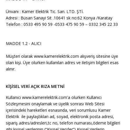
Ünvanı : Kamer Elektrik Tic. San. LTD. ŞTİ.
Adresi : Büsan Sanayi Sit .10641 sk
no:62
Konya /Karatay
Telefon : 0533 495 90 59 -0533 475 90 59 – 0332 345 22 33
MADDE 1.2 - ALICI
Müşteri olarak www.kamerelektrik.com alışveriş sitesine üye
olan kişi. Üye olurken kullanılan adres ve iletişim bilgileri esas
alınır.
KİŞİSEL VERİ AÇIK RIZA METNİ
Kullanıcı www.kamerelektrik.com'a olurken Kullanıcı
Sözleşmesini onaylamak ve üyelik sonrası Web Sitesi
içerisindeki hareketleri esnasında, veri sorumlusu Kamer
Elektrik ile paylaştıkları ad, soyad, elektronik posta adresi,
sipariş adres/adresleri,tc no, telefon numarası,ödeme bilgileri
gibi kişisel verilerinin (“Kişisel Veri/ler”) Kişisel Verilerin