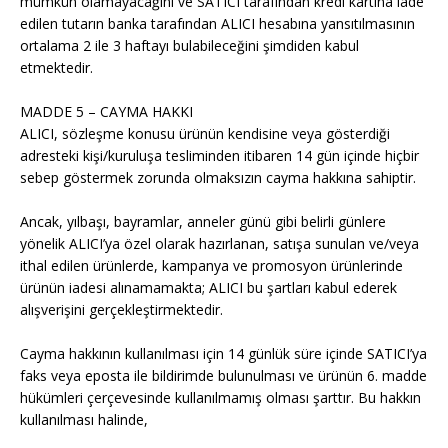
mümkün olamayacağını ve SATICI tarafından kredi kartına iade
edilen tutarın banka tarafından ALICI hesabına yansıtılmasının
ortalama 2 ile 3 haftayı bulabileceğini şimdiden kabul
etmektedir.
MADDE 5 – CAYMA HAKKI
ALICI, sözleşme konusu ürünün kendisine veya gösterdiği
adresteki kişi/kuruluşa tesliminden itibaren 14 gün içinde hiçbir
sebep göstermek zorunda olmaksızın cayma hakkına sahiptir.
Ancak, yılbaşı, bayramlar, anneler günü gibi belirli günlere
yönelik ALICI’ya özel olarak hazırlanan, satışa sunulan ve/veya
ithal edilen ürünlerde, kampanya ve promosyon ürünlerinde
ürünün iadesi alınamamakta; ALICI bu şartları kabul ederek
alışverişini gerçekleştirmektedir.
Cayma hakkının kullanılması için 14 günlük süre içinde SATICI’ya
faks veya eposta ile bildirimde bulunulması ve ürünün 6. madde
hükümleri çerçevesinde kullanılmamış olması şarttır. Bu hakkın
kullanılması halinde,