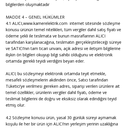
bilgilerden oluşmaktadır
MADDE 4 – GENEL HÜKÜMLER
4.1 ALICI,www.kamerelektrik.com internet sitesinde sözleşme
konusu ürünün temel nitelikleri, tüm vergiler dahil satış fiyatı ve
ödeme şekli ile teslimata ve bunun masraflarının ALICI
tarafından karşılanacağına, teslimatın gerçekleştirileceği süreye
ve SATICI’nın tam ticari unvanı, açık adresi ve iletişim bilgilerine
ilişkin ön bilgileri okuyup bilgi sahibi olduğunu ve elektronik
ortamda gerekli teyidi verdiğini beyan eder.
ALICI; bu sözleşmeyi elektronik ortamda teyit etmekle,
mesafeli sözleşmelerin akdinden önce, Satıcı tarafından
Tüketici’ye verilmesi gereken adres, siparişi verilen ürünlere ait
temel özellikler, ürünlerin vergiler dahil fiyatı, ödeme ve
teslimat bilgilerini de doğru ve eksiksiz olarak edindiğini teyid
etmiş olur.
4.2 Sözleşme konusu ürün, yasal 30 günlük süreyi aşmamak
koşulu ile her bir ürün için ALICI’nın yerleşim yerinin uzaklığına